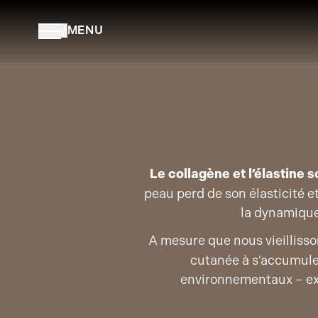
Aller au contenu
/
MENU
Le collagène et l’élastine 
peau perd de son élasticité e
la dynamique
A mesure que nous vieilliss
cutanée à s’accumuler
environnementaux – expo