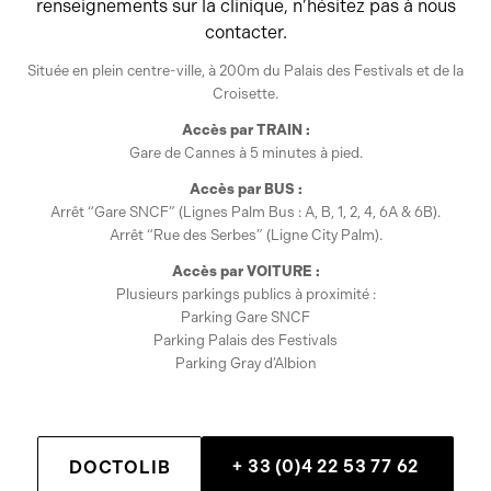
renseignements sur la clinique, n’hésitez pas à nous
contacter.
Située en plein centre-ville, à 200m du Palais des Festivals et de la
Croisette.
Accès par TRAIN :
Gare de Cannes à 5 minutes à pied.
Accès par BUS :
Arrêt “Gare SNCF” (Lignes Palm Bus : A, B, 1, 2, 4, 6A & 6B).
Arrêt “Rue des Serbes” (Ligne City Palm).
Accès par VOITURE :
Plusieurs parkings publics à proximité :
Parking Gare SNCF
Parking Palais des Festivals
Parking Gray d’Albion
+ 33 (0)4 22 53 77 62
DOCTOLIB