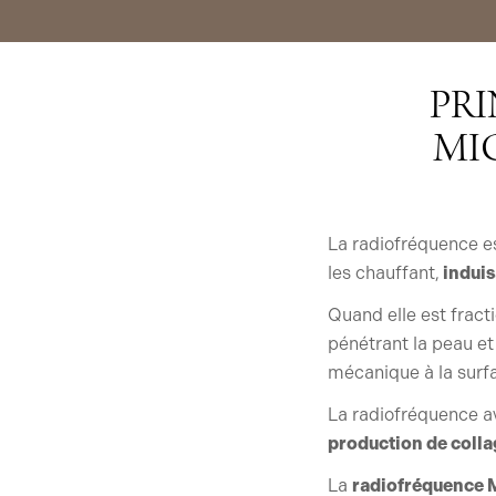
PRI
MI
La radiofréquence es
les chauffant,
induis
Quand elle est fracti
pénétrant la peau et
mécanique à la surf
La radiofréquence 
production de collag
La
radiofréquence M