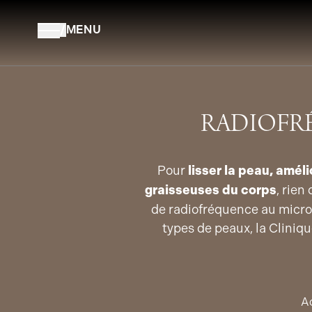
Aller au contenu
/
MENU
RADIOFR
Pour
lisser la peau, amél
graisseuses du corps
, rien
de radiofréquence au micron
types de peaux, la Clini
Ac