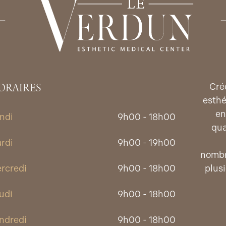
entier)
1800€/4 séances TTC
ORAIRES
Cré
esthé
en
ndi
9h00 - 18h00
qua
rdi
9h00 - 19h00
nombr
rcredi
9h00 - 18h00
plus
udi
9h00 - 18h00
ndredi
9h00 - 18h00