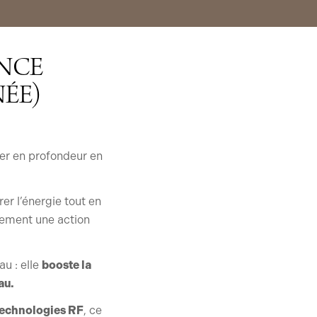
ENCE
ÉE)
ler en profondeur en
er l’énergie tout en
alement une action
u : elle
booste la
au.
technologies RF
, ce