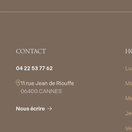
Vergeture :
300€ TTC
Forfait Radiofréquence Morpheus 8 (visage 
CONTACT
H
04 22 53 77 62
Lu
11 rue Jean de Riouffe
Ma
06400 CANNES
Me
Nous écrire
Je
Ve