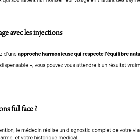
x qui souhaitent harmoniser leur visage en traitant des asy
age avec les injections
ez d’une
approche harmonieuse qui respecte l’équilibre natu
ndispensable –, vous pouvez vous attendre à un résultat vraim
s full face ?
vention, le médecin réalise un diagnostic complet de votre vi
harme, et votre historique médical.