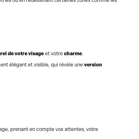
métries ou en redessinant certaines zones comme les
rel de votre visage
et votre
charme
.
ent élégant et visible, qui révèle une
version
sage, prenant en compte vos attentes, votre