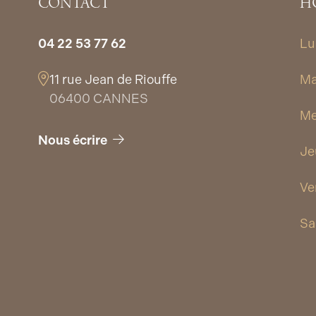
CONTACT
H
04 22 53 77 62
Lu
11 rue Jean de Riouffe
Ma
06400 CANNES
Me
Nous écrire
Je
Ve
Sa